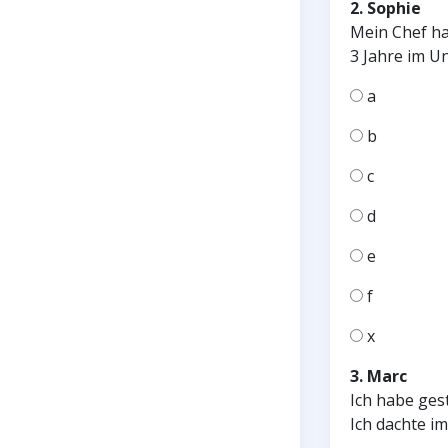
2.
Sophie
Mein Chef ha
3 Jahre im U
a
b
c
d
e
f
x
3.
Marc
Ich habe ges
Ich dachte i