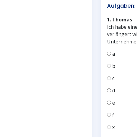
Aufgaben:
1.
Thomas
Ich habe eine
verlängert w
Unternehmen
a
b
c
d
e
f
x