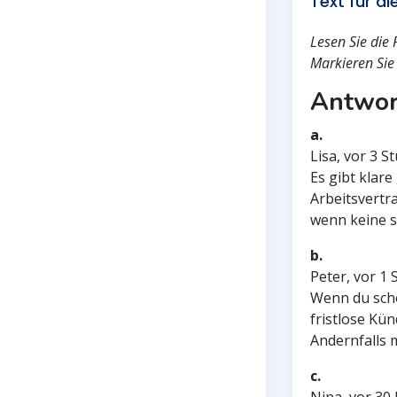
Text für d
Lesen Sie die 
Markieren Sie 
Antwor
a.
Lisa, vor 3 S
Es gibt klar
Arbeitsvertra
wenn keine s
b.
Peter, vor 1
Wenn du scho
fristlose Kü
Andernfalls 
c.