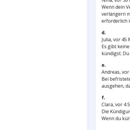
Nina, vor 30
Wenn dein Ve
verlängern m
erforderlich i
d.
Julia, vor 45
Es gibt keine
kündigst. Du
e.
Andreas, vor
Bei befriste
ausgehen, das
f.
Clara, vor 4
Die Kündigun
Wenn du künd